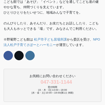
こども館では「あそび」「イベント」などを通してこども達の健
やかな育ち、仲間づくりを支えています。
ひとりひとりをたいせつに、地域みんなで子育てを。
のんびりしたり、あそんだり、お友だちとお話ししたり、こども
も大人もホッとできる「場」です。みなさんでご利用ください。
※野菊野こども館は
松戸市子ども居場所課
から委託を受け、
NPO
法人松戸子育てさぽーとハーモニー
が運営しています。
お気軽にお問い合わせください
047-331-1144
受付時間
[火・木・日] 13:00～18:00
[水・金・土] 10:00～18:00(第1土 休館)