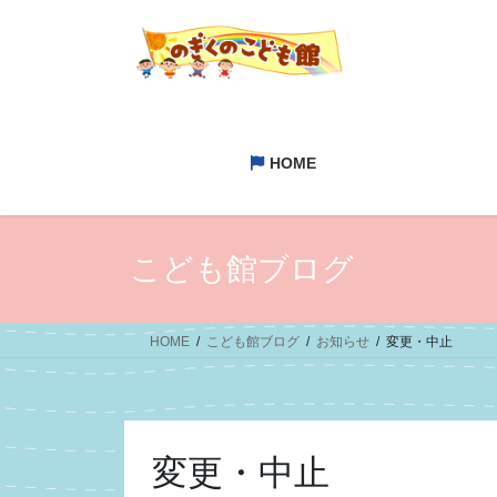
コ
ナ
ン
ビ
テ
ゲ
ン
ー
ツ
シ
へ
ョ
HOME
ス
ン
キ
に
ッ
移
プ
動
こども館ブログ
HOME
こども館ブログ
お知らせ
変更・中止
変更・中止