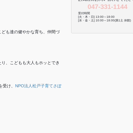
047-331-1144
受付時間
[火・木・日] 13:00～18:00
[水・金・土] 10:00～18:00(第1土 休館)
こども達の健やかな育ち、仲間づ
。
たり、こどもも大人もホッとでき
を受け、
NPO法人松戸子育てさぽ