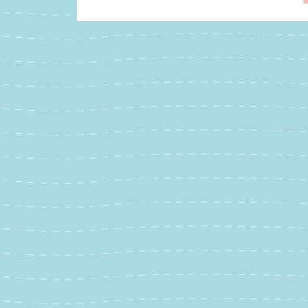
稿
の
ペ
ー
ジ
送
り