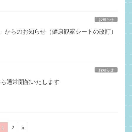
お知らせ
場」からのお知らせ（健康観察シートの改訂）
お知らせ
から通常開館いたします
固
固
1
2
»