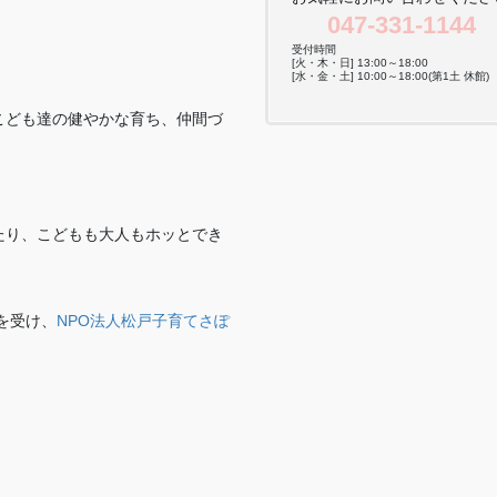
047-331-1144
受付時間
[火・木・日] 13:00～18:00
[水・金・土] 10:00～18:00(第1土 休館)
こども達の健やかな育ち、仲間づ
。
たり、こどもも大人もホッとでき
を受け、
NPO法人松戸子育てさぽ