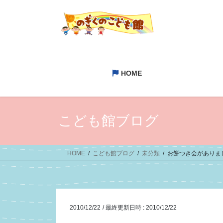
コ
ナ
ン
ビ
テ
ゲ
ン
ー
ツ
シ
へ
ョ
HOME
ス
ン
キ
に
ッ
移
プ
動
こども館ブログ
HOME
こども館ブログ
未分類
お餅つき会がありま
2010/12/22
/ 最終更新日時 :
2010/12/22