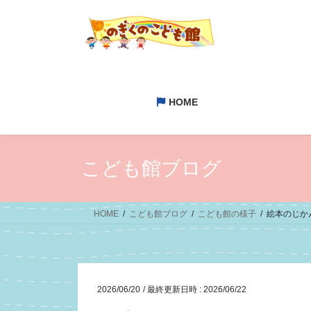
コ
ナ
ン
ビ
テ
ゲ
ン
ー
ツ
シ
へ
ョ
HOME
ス
ン
キ
に
ッ
移
プ
動
こども館ブログ
HOME
こども館ブログ
こども館の様子
絵本のじか
2026/06/20
/ 最終更新日時 :
2026/06/22