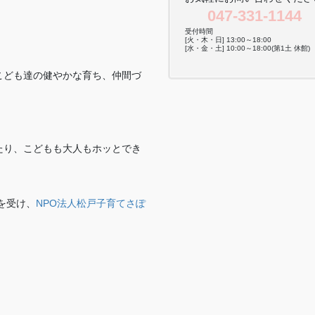
047-331-1144
受付時間
[火・木・日] 13:00～18:00
[水・金・土] 10:00～18:00(第1土 休館)
こども達の健やかな育ち、仲間づ
。
たり、こどもも大人もホッとでき
を受け、
NPO法人松戸子育てさぽ