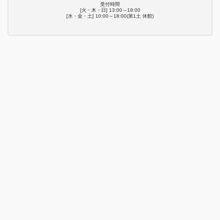
受付時間
[火・木・日] 13:00～18:00
[水・金・土] 10:00～18:00(第1土 休館)