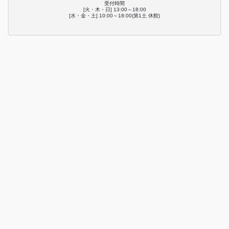
受付時間
[火・木・日] 13:00～18:00
[水・金・土] 10:00～18:00(第1土 休館)