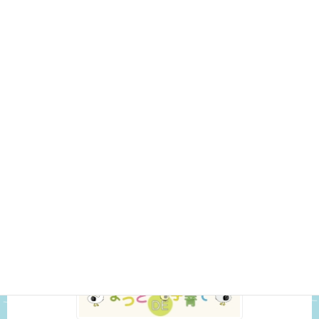
お知らせ (420)
変更・中止 (18)
こども館の様子 (327)
いきもの観察日記 (29)
おもちゃ紹介 (3)
スタッフのつぶやき (25)
未分類 (52)
松戸市ホームページ